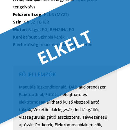
tengelytáv)
Felszereltség:
PLUS (MY21)
Szín:
GIPSZ FEHÉR
ELKELT
Motor:
Nagy LPG, BENZIN/LPG
Keréktípus:
Szimpla kerék
Elérhetőség:
márkakereskedői készleten
FŐ JELLEMZŐK
Manuális légkondicionáló, DAB audiorendszer
Bluetooth-al, Fűtött, behajtható és
elektromosan állítható külső visszapillantó
tükrök, Vezetőoldali légzsák, Indításgátló,
Visszagurulás gátló asszisztens, Távvezérlésű
ajtózár, Pótkerék, Elektromos ablakemelők,