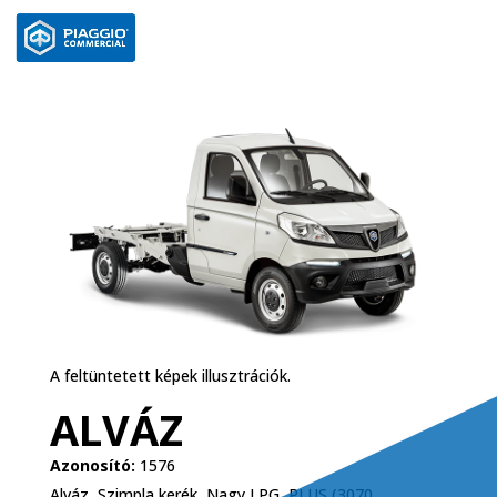
A feltüntetett képek illusztrációk.
ALVÁZ
Azonosító:
1576
Alváz, Szimpla kerék, Nagy LPG, PLUS (3070