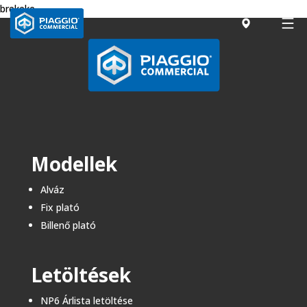
brekeke
Modellek
Alváz
Fix plató
Billenő plató​
Letöltések
NP6 Árlista letöltése