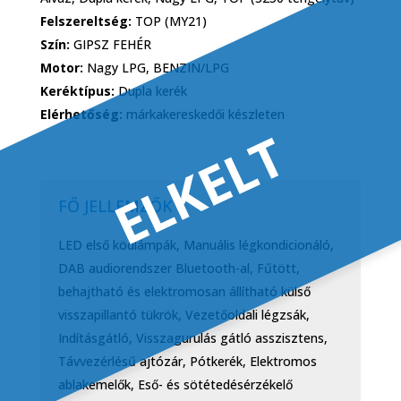
Felszereltség:
TOP (MY21)
Szín:
GIPSZ FEHÉR
Motor:
Nagy LPG, BENZIN/LPG
Keréktípus:
Dupla kerék
Elérhetőség:
márkakereskedői készleten
ELKELT
FŐ JELLEMZŐK
LED első ködlámpák, Manuális légkondicionáló,
DAB audiorendszer Bluetooth-al, Fűtött,
behajtható és elektromosan állítható külső
visszapillantó tükrök, Vezetőoldali légzsák,
Indításgátló, Visszagurulás gátló asszisztens,
Távvezérlésű ajtózár, Pótkerék, Elektromos
ablakemelők, Eső- és sötétedésérzékelő