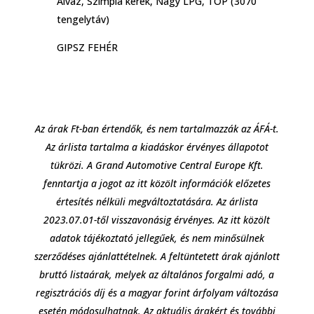
Alváz, Szimpla kerék, Nagy LPG, TOP (3070
tengelytáv)
GIPSZ FEHÉR
Az árak Ft-ban értendők, és nem tartalmazzák az ÁFÁ-t.
Az árlista tartalma a kiadáskor érvényes állapotot
tükrözi. A Grand Automotive Central Europe Kft.
fenntartja a jogot az itt közölt információk előzetes
értesítés nélküli megváltoztatására. Az árlista
2023.07.01-től visszavonásig érvényes. Az itt közölt
adatok tájékoztató jellegűek, és nem minősülnek
szerződéses ajánlattételnek. A feltüntetett árak ajánlott
bruttó listaárak, melyek az általános forgalmi adó, a
regisztrációs díj és a magyar forint árfolyam változása
esetén módosulhatnak. Az aktuális árakért és további