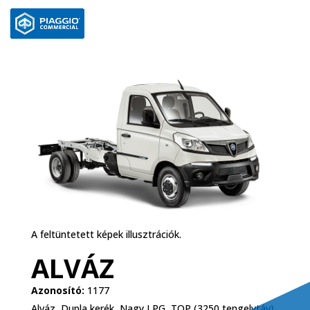
A feltüntetett képek illusztrációk.
ALVÁZ
Azonosító:
1177
Alváz, Dupla kerék, Nagy LPG, TOP (3250 tengelytáv)