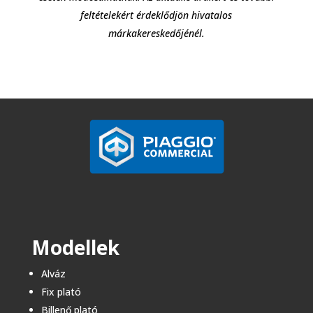
feltételekért érdeklődjön hivatalos
márkakereskedőjénél.
Modellek
Alváz
Fix plató
Billenő plató​