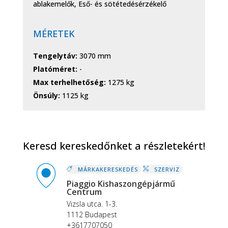
ablakemelők, Eső- és sötétedésérzékelő
MÉRETEK
Tengelytáv:
3070 mm
Platóméret:
-
Max terhelhetőség:
1275 kg
Önsúly:
1125 kg
Keresd kereskedőnket a részletekért!
MÁRKAKERESKEDÉS
SZERVIZ
Piaggio Kishaszongépjármű
Centrum
Vizsla utca. 1-3.
1112 Budapest
+3617707050