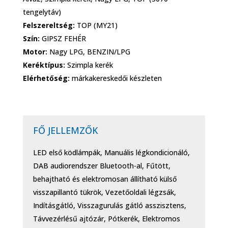
tengelytáv)
Felszereltség:
TOP (MY21)
Szín:
GIPSZ FEHÉR
Motor:
Nagy LPG, BENZIN/LPG
Keréktípus:
Szimpla kerék
Elérhetőség:
márkakereskedői készleten
FŐ JELLEMZŐK
LED első ködlámpák, Manuális légkondicionáló,
DAB audiorendszer Bluetooth-al, Fűtött,
behajtható és elektromosan állítható külső
visszapillantó tükrök, Vezetőoldali légzsák,
Indításgátló, Visszagurulás gátló asszisztens,
Távvezérlésű ajtózár, Pótkerék, Elektromos