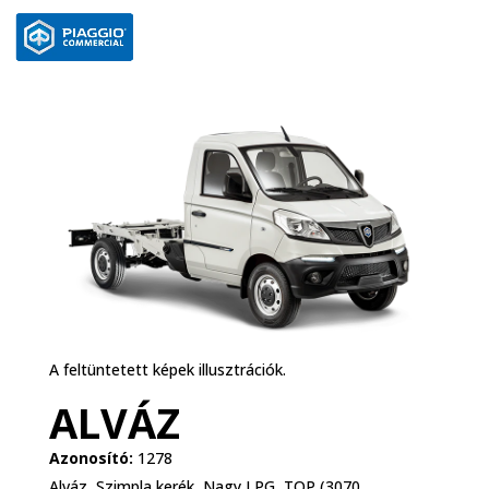
A feltüntetett képek illusztrációk.
ALVÁZ
Azonosító:
1278
Alváz, Szimpla kerék, Nagy LPG, TOP (3070