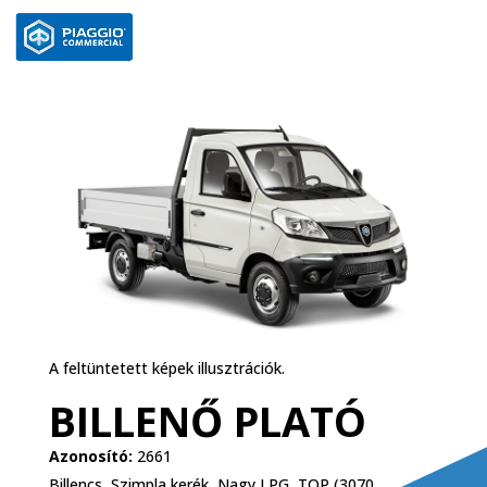
A feltüntetett képek illusztrációk.
BILLENŐ PLATÓ
Azonosító:
2661
Billencs, Szimpla kerék, Nagy LPG, TOP (3070