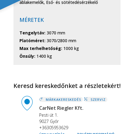
ablakemelők, Eső- és sötétedésérzékelő
MÉRETEK
Tengelytáv:
3070 mm
Platóméret:
3070/2800 mm
Max terhelhetőség:
1000 kg
Önsúly:
1400 kg
Keresd kereskedőnket a részletekért!
MÁRKAKERESKEDÉS
SZERVIZ
CarNet Riegler Kft.
Pesti út 1.
9027 Győr
+36305953629