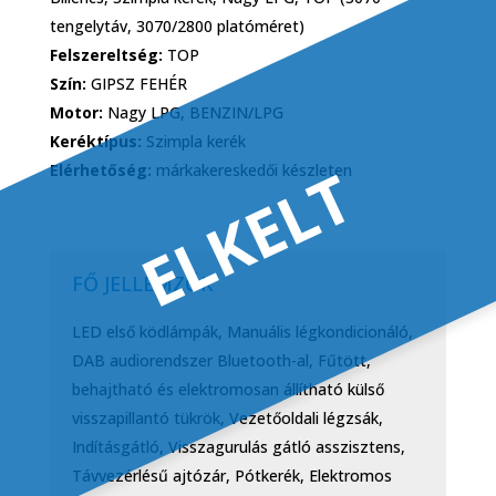
tengelytáv, 3070/2800 platóméret)
Felszereltség:
TOP
Szín:
GIPSZ FEHÉR
Motor:
Nagy LPG, BENZIN/LPG
Keréktípus:
Szimpla kerék
ELKELT
Elérhetőség:
márkakereskedői készleten
FŐ JELLEMZŐK
LED első ködlámpák, Manuális légkondicionáló,
DAB audiorendszer Bluetooth-al, Fűtött,
behajtható és elektromosan állítható külső
visszapillantó tükrök, Vezetőoldali légzsák,
Indításgátló, Visszagurulás gátló asszisztens,
Távvezérlésű ajtózár, Pótkerék, Elektromos