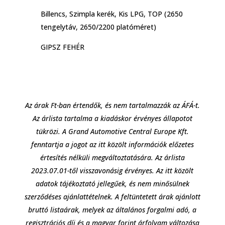
Billencs, Szimpla kerék, Kis LPG, TOP (2650
tengelytáv, 2650/2200 platóméret)
GIPSZ FEHÉR
Az árak Ft-ban értendők, és nem tartalmazzák az ÁFÁ-t.
Az árlista tartalma a kiadáskor érvényes állapotot
tükrözi. A Grand Automotive Central Europe Kft.
fenntartja a jogot az itt közölt információk előzetes
értesítés nélküli megváltoztatására. Az árlista
2023.07.01-től visszavonásig érvényes. Az itt közölt
adatok tájékoztató jellegűek, és nem minősülnek
szerződéses ajánlattételnek. A feltüntetett árak ajánlott
bruttó listaárak, melyek az általános forgalmi adó, a
regisztrációs díj és a magyar forint árfolyam változása