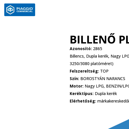
BILLENŐ P
Azonosító:
2865
Billencs, Dupla kerék, Nagy LP
3250/3080 platóméret)
Felszereltség:
TOP
Szín:
BOROSTYÁN NARANCS
Motor:
Nagy LPG, BENZIN/LP
Keréktípus:
Dupla kerék
Elérhetőség:
márkakereskedői