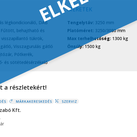
ELKELT
MÉRETEK
is légkondicionáló, DAB
Tengelytáv:
3250 mm
 Fűtött, behajtható és
Platóméret:
3250/3080 mm
 visszapillantó tükrök,
Max terhelhetőség:
1300 kg
sgátló, Visszagurulás gátló
Önsúly:
1500 kg
jtózár, Pótkerék,
ő- és sötétedésérzékelő
 a részletekért!
DÉS
MÁRKAKERESKEDÉS
SZERVIZ
zabó Kft.
.
ár