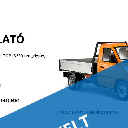
LATÓ
G, TOP (3250 tengelytáv,
G
 készleten
A feltüntetett képek illusztrációk.