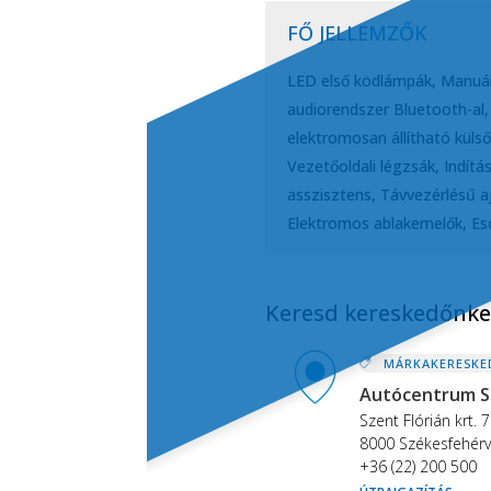
FŐ JELLEMZŐK
LED első ködlámpák, Manuál
audiorendszer Bluetooth-al,
elektromosan állítható külső
Vezetőoldali légzsák, Indítá
asszisztens, Távvezérlésű a
Elektromos ablakemelők, Es
Keresd kereskedőnket
MÁRKAKERESKE
Autócentrum S
Szent Flórián krt. 7
8000 Székesfehérv
+36 (22) 200 500