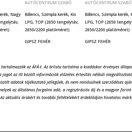
AUTÓCENTRUM SZABÓ
AUTÓCENTRUM SZABÓ
kerék, Nagy
Billencs, Szimpla kerék, Kis
Billencs, Szimpla kerék, 
ngelytáv,
LPG, TOP (2650 tengelytáv,
LPG, TOP (2650 tengely
éret)
2650/2200 platóméret)
2650/2200 platóméret)
GIPSZ FEHÉR
GIPSZ FEHÉR
 tartalmazzák az ÁFÁ-t. Az árlista tartalma a kiadáskor érvényes állap
a jogot az itt közölt információk előzetes értesítés nélküli megváltoztat
közölt adatok tájékoztató jellegűek, és nem minősülnek szerződéses aján
 melyek az általános forgalmi adó, a regisztrációs díj és a magyar forin
z aktuális árakért és további feltételekért érdeklődjön hivatalos már