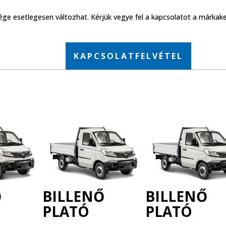
ége esetlegesen változhat. Kérjük vegye fel a kapcsolatot a márkak
KAPCSOLATFELVÉTEL
Ő
BILLENŐ
BILLENŐ
PLATÓ
PLATÓ