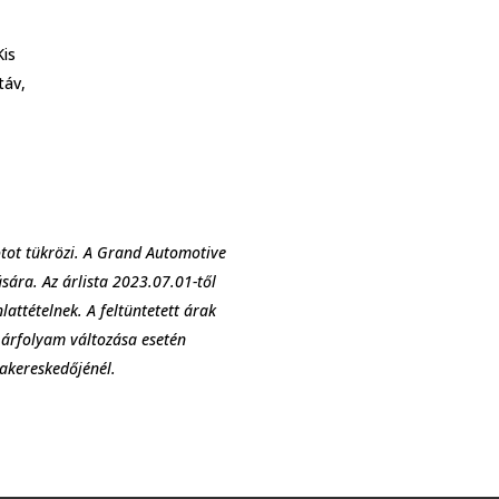
Kis
táv,
otot tükrözi. A Grand Automotive
ására. Az árlista 2023.07.01-től
lattételnek. A feltüntetett árak
t árfolyam változása esetén
kakereskedőjénél.